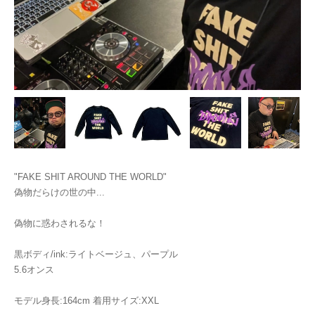
"FAKE SHIT AROUND THE WORLD"
偽物だらけの世の中...
偽物に惑わされるな！
黒ボディ/ink:ライトベージュ、パープル
5.6オンス
モデル身長:164cm 着用サイズ:XXL